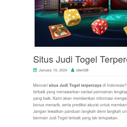
Situs Judi Togel Terpe
January 19, 2024
idwnld8
Mencari
situs Judi Togel terpercaya
di Indonesia?
terbaik yang menawarkan variasi permainan lengka
yang baik. Kami akan memberikan informasi menge
bonus menarik, serta prediksi akurat untuk memb
Jangan lewatkan panduan langkah demi langkah unt
bermain Judi Togel terbaik yang tak terlupakan.