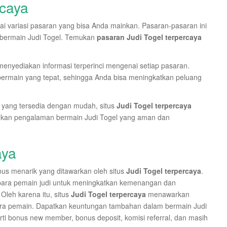
rcaya
gai variasi pasaran yang bisa Anda mainkan. Pasaran-pasaran ini
 bermain Judi Togel. Temukan
pasaran Judi Togel terpercaya
menyediakan informasi terperinci mengenai setiap pasaran.
 bermain yang tepat, sehingga Anda bisa meningkatkan peluang
i yang tersedia dengan mudah, situs
Judi Togel terpercaya
inkan pengalaman bermain Judi Togel yang aman dan
aya
us menarik yang ditawarkan oleh situs
Judi Togel terpercaya
.
para pemain judi untuk meningkatkan kemenangan dan
leh karena itu, situs
Judi Togel terpercaya
menawarkan
para pemain. Dapatkan keuntungan tambahan dalam bermain Judi
i bonus new member, bonus deposit, komisi referral, dan masih