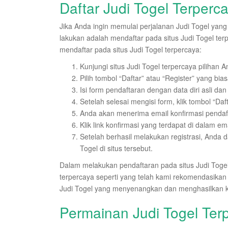
Daftar Judi Togel Terperc
Jika Anda ingin memulai perjalanan Judi Togel ya
lakukan adalah mendaftar pada situs Judi Togel te
mendaftar pada situs Judi Togel terpercaya:
Kunjungi situs Judi Togel terpercaya pilihan A
Pilih tombol “Daftar” atau “Register” yang bia
Isi form pendaftaran dengan data diri asli dan
Setelah selesai mengisi form, klik tombol “Daft
Anda akan menerima email konfirmasi pendafta
Klik link konfirmasi yang terdapat di dalam em
Setelah berhasil melakukan registrasi, Anda
Togel di situs tersebut.
Dalam melakukan pendaftaran pada situs Judi Togel
terpercaya seperti yang telah kami rekomendasika
Judi Togel yang menyenangkan dan menghasilkan 
Permainan Judi Togel Ter