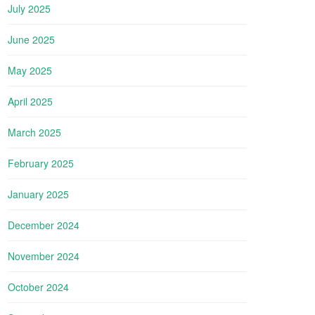
July 2025
June 2025
May 2025
April 2025
March 2025
February 2025
January 2025
December 2024
November 2024
October 2024