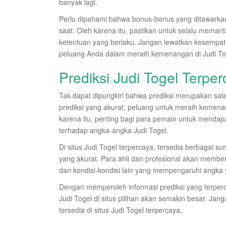
banyak lagi.
Perlu dipahami bahwa bonus-bonus yang ditawarkan 
saat. Oleh karena itu, pastikan untuk selalu meman
ketentuan yang berlaku. Jangan lewatkan kesempa
peluang Anda dalam meraih kemenangan di Judi Tog
Prediksi Judi Togel Terpe
Tak dapat dipungkiri bahwa prediksi merupakan sal
prediksi yang akurat, peluang untuk meraih kemen
karena itu, penting bagi para pemain untuk mendap
terhadap angka-angka Judi Togel.
Di situs Judi Togel terpercaya, tersedia berbagai 
yang akurat. Para ahli dan profesional akan membe
dan kondisi-kondisi lain yang mempengaruhi angka y
Dengan memperoleh informasi prediksi yang terpe
Judi Togel di situs pilihan akan semakin besar. J
tersedia di situs Judi Togel terpercaya.