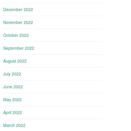
December 2022
November 2022
October 2022
September 2022
August 2022
July 2022
June 2022
May 2022
April 2022
March 2022