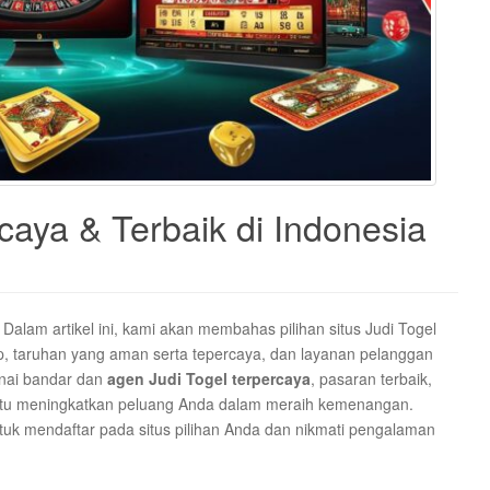
rcaya & Terbaik di Indonesia
 Dalam artikel ini, kami akan membahas pilihan situs Judi Togel
p, taruhan yang aman serta tepercaya, dan layanan pelanggan
nai bandar dan
agen Judi Togel terpercaya
, pasaran terbaik,
antu meningkatkan peluang Anda dalam meraih kemenangan.
uk mendaftar pada situs pilihan Anda dan nikmati pengalaman