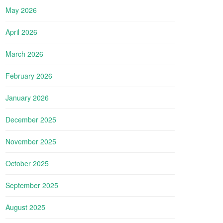
May 2026
April 2026
March 2026
February 2026
January 2026
December 2025
November 2025
October 2025
September 2025
August 2025