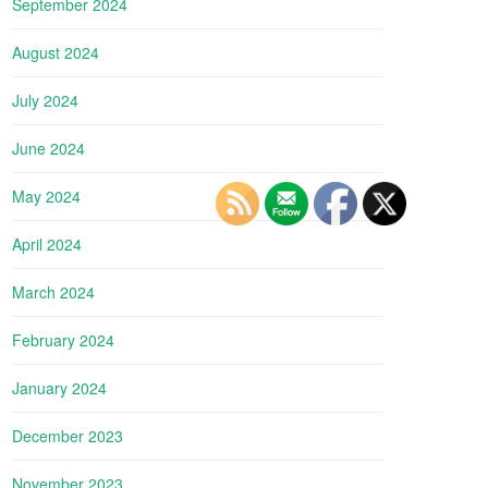
September 2024
August 2024
July 2024
June 2024
May 2024
April 2024
March 2024
February 2024
January 2024
December 2023
November 2023