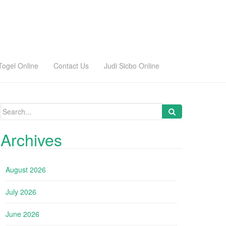
Togel Online
Contact Us
Judi Sicbo Online
Search
for:
Archives
August 2026
July 2026
June 2026