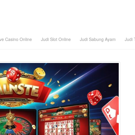
ive Casino Online
Judi Slot Online
Judi Sabung Ayam
Judi 