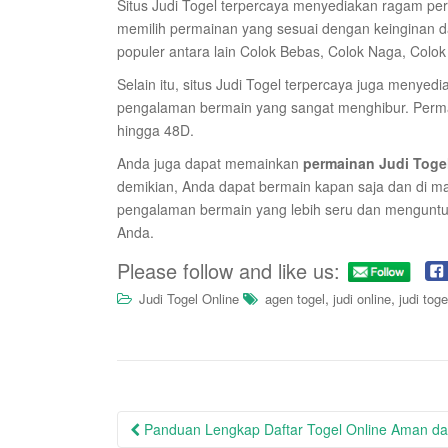
Situs Judi Togel terpercaya menyediakan ragam pe
memilih permainan yang sesuai dengan keinginan
populer antara lain Colok Bebas, Colok Naga, Colok 
Selain itu, situs Judi Togel terpercaya juga meny
pengalaman bermain yang sangat menghibur. Permain
hingga 48D.
Anda juga dapat memainkan
permainan Judi Togel
demikian, Anda dapat bermain kapan saja dan di m
pengalaman bermain yang lebih seru dan mengun
Anda.
Please follow and like us:
,
,
Judi Togel Online
agen togel
judi online
judi toge
Post
Panduan Lengkap Daftar Togel Online Aman da